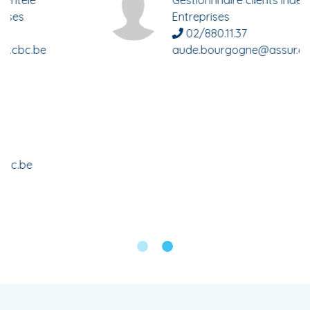
Gestionnnaire clients Indépendants &
Entreprises
02/880.11.37
aude.bourgogne@assur.cbc.be
Agilis Assurances srl
Route de Genval 7
1380 Lasne
02 880 11 30