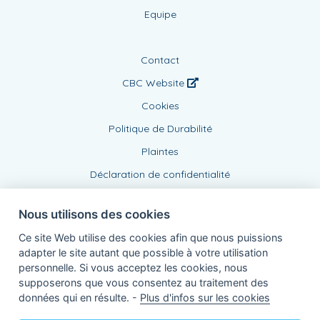
Politique de Durabilité
Plaintes
Déclaration de confidentialité
Agent lié, BE1006008477
de KBC Assurances sa
Professor Roger Van Overstraetenplein 2
3000 Louvain - Belgique
Nous utilisons des cookies
TVA BE 0403.552.563 - RPR Louvain
Powered by
KBC-Agent
(
versie 3.21.0
)
Ce site Web utilise des cookies afin que nous puissions
Bene.be
© 2026 tous droits réservés
adapter le site autant que possible à votre utilisation
personnelle. Si vous acceptez les cookies, nous
supposerons que vous consentez au traitement des
données qui en résulte. -
Plus d'infos sur les cookies