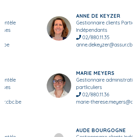
ANNE DE KEYZER
Gestionnaire clients Particuliers et
Indépendants
02/880.11.35
anne.dekeyzer@assur.cbc.be
MARIE MEYERS
Gestionnaire administrative et clients
partliculiers
02/880.11.36
marie-therese.meyers@assur.cbc.be
AUDE BOURGOGNE