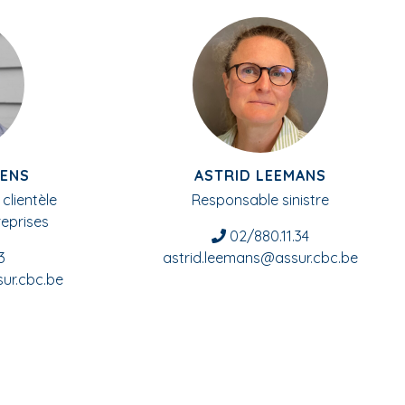
TENS
ASTRID LEEMANS
clientèle
Responsable sinistre
eprises
02/880.11.34
3
astrid.leemans@assur.cbc.be
ur.cbc.be