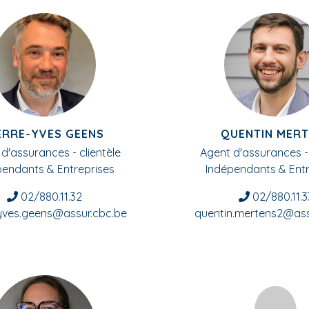
ERRE-YVES GEENS
QUENTIN MER
d'assurances - clientèle
Agent d'assurances - 
pendants & Entreprises
Indépendants & Entr
02/880.11.32
02/880.11.3
-yves.geens@assur.cbc.be
quentin.mertens2@ass