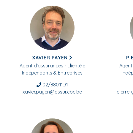
XAVIER PAYEN
PI
Agent d'assurances - clientèle
Agent 
Indépendants & Entreprises
Indé
02/880.11.31
xavier.payen@assur.cbc.be
pierre