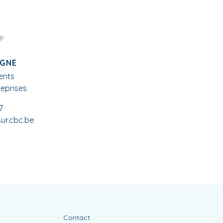
GNE
ents
eprises
7
r.cbc.be
Contact