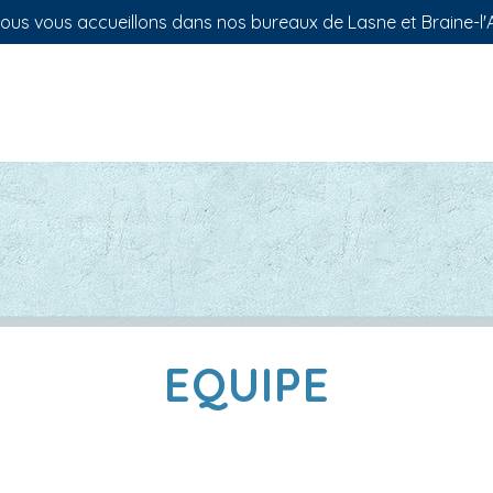
us vous accueillons dans nos bureaux de Lasne et Braine-l'A
EQUIPE