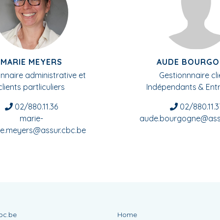
MARIE MEYERS
AUDE BOURGO
nnaire administrative et
Gestionnnaire cli
clients partliculiers
Indépendants & Entr
02/880.11.36
02/880.11.3
marie-
aude.bourgogne@assu
se.meyers@assur.cbc.be
bc.be
Home