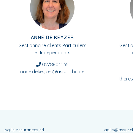
ANNE DE KEYZER
Gestionnaire clients Particuliers
Gestio
et Indépendants
02/880.11.35
anne.dekeyzer@assur.cbc.be
there
Agilis Assurances srl
agilis@assur.c