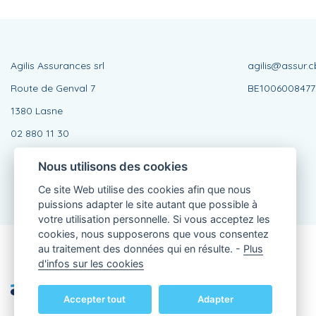
Agilis Assurances srl
agilis@assur.c
Route de Genval 7
BE1006008477
1380 Lasne
02 880 11 30
Nous utilisons des cookies
Ce site Web utilise des cookies afin que nous
puissions adapter le site autant que possible à
votre utilisation personnelle. Si vous acceptez les
cookies, nous supposerons que vous consentez
au traitement des données qui en résulte. -
Plus
Agent lié, BE1006008477
d'infos sur les cookies
de KBC Assurances sa
Professor Roger Van Overstraetenplein 2
3000 Louvain - Belgique
Accepter tout
Adapter
TVA BE 0403.552.563 - RPR Louvain