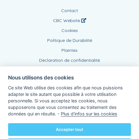
Contact
CBC Website
Cookies
Politique de Durabilité
Plaintes
Déclaration de confidentialité
Nous utilisons des cookies
Ce site Web utilise des cookies afin que nous puissions
adapter le site autant que possible à votre utilisation
personnelle. Si vous acceptez les cookies, nous
supposerons que vous consentez au traitement des
Agent lié, BE1006008477
données qui en résulte. -
Plus d'infos sur les cookies
de KBC Assurances sa
Professor Roger Van Overstraetenplein 2
3000 Louvain - Belgique
Accepter tout
TVA BE 0403.552.563 - RPR Louvain
Powered by
KBC-Agent
(
versie 3.21.0
)