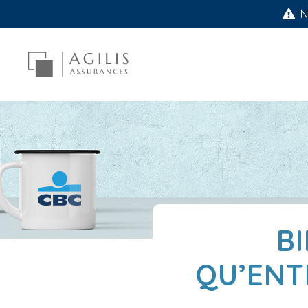
No
B
QU’ENT