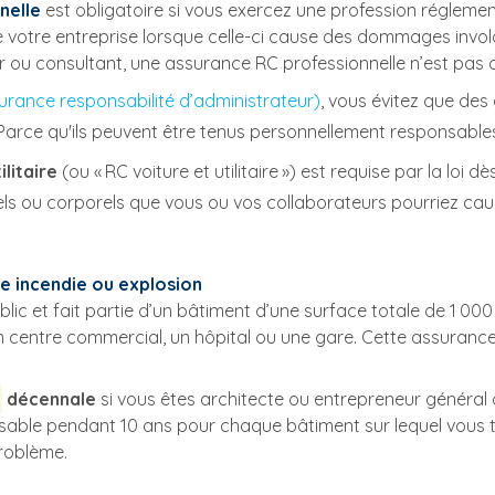
nelle
est obligatoire si vous exercez une profession réglem
votre entreprise lorsque celle-ci cause des dommages involo
 ou consultant, une assurance RC professionnelle n’est pas obl
urance responsabilité d’administrateur)
, vous évitez que des
ce qu'ils peuvent être tenus personnellement responsables 
ilitaire
(ou « RC voiture et utilitaire ») est requise par la loi
ou corporels que vous ou vos collaborateurs pourriez causer
ve incendie ou explosion
ublic et fait partie d’un bâtiment d’une surface totale de 1 
 centre commercial, un hôpital ou une gare. Cette assurance 
décennale
si vous êtes architecte ou entrepreneur général 
sable pendant 10 ans pour chaque bâtiment sur lequel vous tr
roblème.