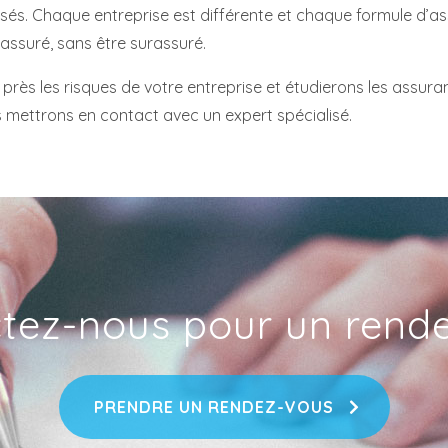
sés. Chaque entreprise est différente et chaque formule d’as
 assuré, sans être surassuré.
s près les risques de votre entreprise et étudierons les assu
s mettrons en contact avec un expert spécialisé.
tez-nous pour un rend
PRENDRE UN RENDEZ-VOUS