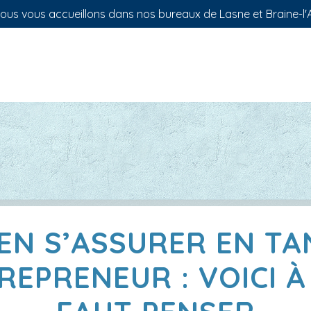
us vous accueillons dans nos bureaux de Lasne et Braine-l'A
IEN S’ASSURER EN TA
REPRENEUR : VOICI À 