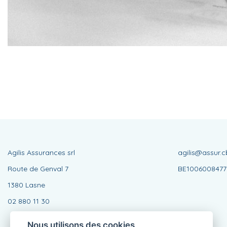
Agilis Assurances srl
agilis@assur.c
Route de Genval 7
BE1006008477
1380 Lasne
02 880 11 30
Nous utilisons des cookies