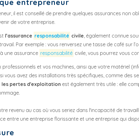
aque entrepreneur
eneur, il est conseillé de prendre quelques assurances non obl
enir de votre entreprise.
st
l’assurance
responsabilité
civile
, également connue sous
ravail. Par exemple : vous renversez une tasse de café sur l’
e à une assurance
responsabilité
civile, vous pourrez vous con
ux professionnels et vos machines, ainsi que votre matériel (i
t si vous avez des installations très spécifiques, comme des 
 les pertes d'exploitation
est également très utile : elle com
 dommage.
otre revenu au cas où vous seriez dans l'incapacité de travaill
e entre une entreprise florissante et une entreprise qui dispa
sure