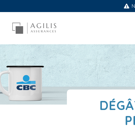
No
DÉGÂ
P