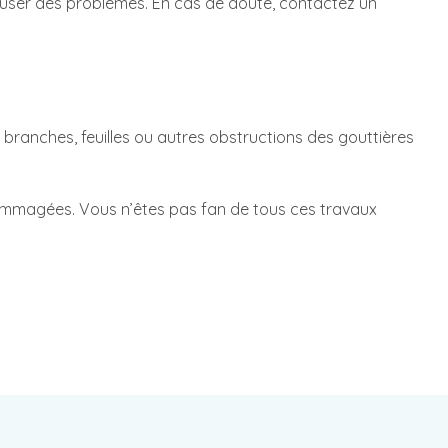
 causer des problèmes. En cas de doute, contactez un
s branches, feuilles ou autres obstructions des gouttières
endommagées. Vous n’êtes pas fan de tous ces travaux