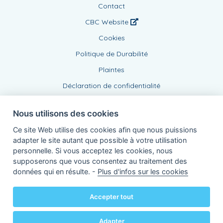
Contact
CBC Website
Cookies
Politique de Durabilité
Plaintes
Déclaration de confidentialité
Nous utilisons des cookies
Ce site Web utilise des cookies afin que nous puissions
adapter le site autant que possible à votre utilisation
personnelle. Si vous acceptez les cookies, nous
supposerons que vous consentez au traitement des
Agent lié, BE1006008477
données qui en résulte. -
Plus d'infos sur les cookies
de KBC Assurances sa
Professor Roger Van Overstraetenplein 2
3000 Louvain - Belgique
Accepter tout
TVA BE 0403.552.563 - RPR Louvain
Powered by
KBC-Agent
(
versie 3.21.0
)
Bene.be
© 2026 tous droits réservés
Adapter